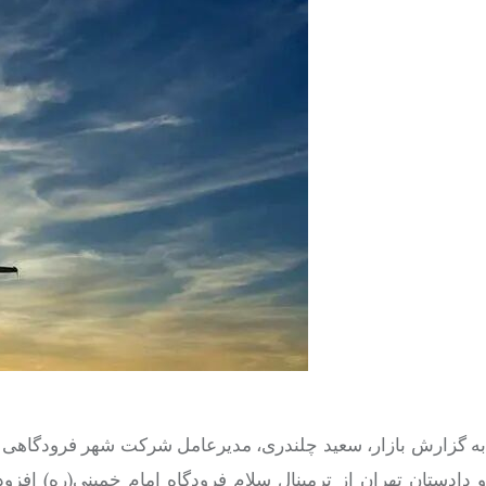
به گزارش بازار، سعید چلندری، مدیرعامل شرکت شهر فرودگاهی ام
و دادستان تهران از ترمینال سلام فرودگاه امام خمینی(ره) افزو