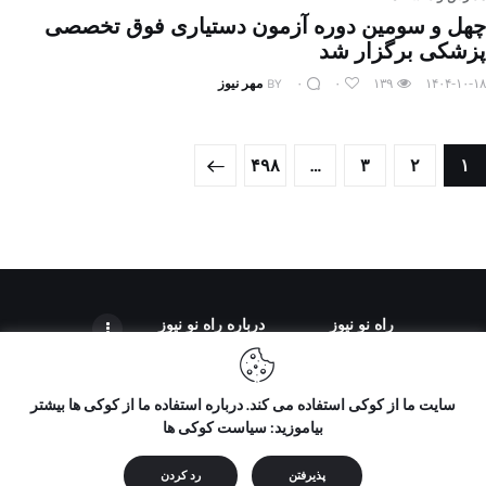
چهل و سومین دوره آزمون دستیاری فوق تخصصی
پزشکی برگزار شد
۱۴۰۴-۱۰-۱۸
۱۳۹
۰
۰
BY
مهر نیوز
صفحه‌بندی
PAGE
۴۹۸
…
>
PAGE
۳
PAGE
۲
PAGE
۱
نوشته‌ها
راه نو نیوز
درباره راه‌ نو نیوز
سایت ما از کوکی استفاده می کند. درباره استفاده ما از کوکی ها بیشتر
بیاموزید: سیاست کوکی ها
تمامی حقوق مطالب برای "راه نو نیوز" محفوظ است و هرگونه کپی
برداری بدون ذکر منبع ممنوع می باشد.
پذیرفتن
رد کردن