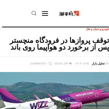
خودرو و حمل و نقل
راه نو نیوز
توقف پروازها در فرودگاه منچستر
پس از برخورد دو هواپیما روی باند
درباره راه‌ نو نیوز
ارتباط با راه‌ نو نیوز
BY
تحلیل بازار
۱۴۰۴-۰۵-۲۵
۱۴۴
VIEWS
۰
COMMENTS
حفظ حریم شخصی
قوانین بازنشر
تبلیغات راه نو نیوز
آوین دیلی