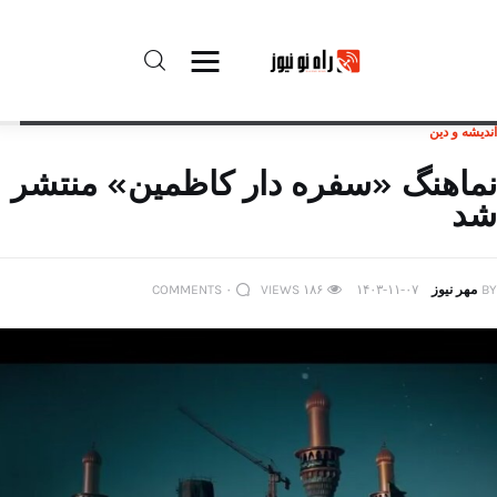
اندیشه و دین
راه نو نیوز
نماهنگ «سفره دار کاظمین» منتشر
شد
درباره راه‌ نو نیوز
ارتباط با راه‌ نو نیوز
BY
مهر نیوز
۱۴۰۳-۱۱-۰۷
۱۸۶
VIEWS
۰
COMMENTS
حفظ حریم شخصی
قوانین بازنشر
تبلیغات راه نو نیوز
آوین دیلی