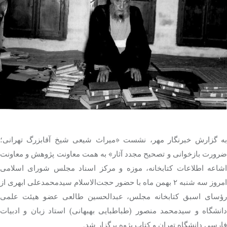
تک کده
پایگاه خبری آبان
خرید موتور ایمپلنت
به گزارش خبرنگار مهر، نشست «میراث شیعی شیخ آقابزرگ تهرانی؛
ضرورت بازخوانی و تصحیح مجدد آثار» به همت معاونت پژوهش و معاونت
اشاعه اطلاعات کتابخانه، موزه و مرکز اسناد مجلس شورای اسلامی
امروز سه شنبه ۲ بهمن ماه با حضور حجت‌الاسلام سیدمحمدعلی ابهری از
رؤسای
اسبق
کتابخانه مجلس، عبدالحسین طالعی عضو هیئت علمی
دانشگاه و سیدمحمد منصور (طباطبایی بهبهانی) استاد زبان و ادبیات
فارسی دانشگاه تهران و کتاب
پژوه
برگزار شد.