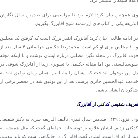
اعلام شیعه را منتشر کرد.
وی همچنین بیان کرد: لازم بود تا مراسمی برای صدمین سال نگارش
الذریعه
یکی از کتاب‌های ارزشمند شیخ آقابزرگ بگیریم.
در ادامه طالعی بیان کرد: آقابزرگ آنقدر بزرگ است که گرفتن یک مجلس
و ۱۰ مجلس برای او کم است. محمدرضا حکیمی خراسانی ۴ سال بعد از
فوت آقابزرگ در مجله نگین مطلبی درباره ایشان نوشت و با اینکه مجله
سوسیالیستی بود اما مقاله حکیمی با تصویری زیبا از آقابزرگ شوقی در
دل من نوجوان انداخت که ایشان را بشناسم. همان زمان توفیق شد به
خدمت عبدالحسین حائری برسم‌. بعد از این توفیق شد در محضر برخی از
شاگردان ایشان باشم.
تعریف شفیعی کدکنی از آقابزرگ
ی افزود:
۱۴۲۹
صدمین سال قمری تألیف
الذریعه
سری به دکتر شفیعی
کدکنی زدیم. ایشان علاوه بر توضیحات جمله‌ای گفت که مثل همیشه به
دور از اغراق است. ایشان گفت آقابزرگ در جایگاهی است که باید تندیس