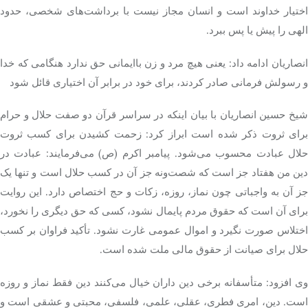
اختیار خداوند است و انسان مجاز نیست با برداشت‌های شخصی، حدود
الهی را پیش یا پس ببرد.
انصاریان ادامه داد: یعنی هیچ مرد و زن باایمانی حق ندارد هنگامی که خدا
و رسولش فرمانی صادر کردند، برای خود در برابر آن اختیاری قائل شود
شیخ حسین انصاریان با بیان اینکه در سراسر قرآن دو صفت حلال و حرام
برای ثروت ذکر شده است ابراز کرد: زحمت کشیدن برای کسب ثروت
حلال عبادت محسوب می‌شود. پیامبر اکرم (ص) می‌فرمایند: عبادت در
دین من هفتاد جز است که شصت‌ونه جز آن در کسب حلال است و تنها یک
جز آن به واجباتی چون نماز، روزه، زکات و حج اختصاص دارد. این روایت
برای آن است که حقوق مردم پایمال نشود، کسی که حق دیگری را نخورد،
اختلاس صورت نگیرد و اموال عمومی غارت نشود. تأکید فراوان بر کسب
حلال برای صیانت از حقوق مالی ملت شده است.
ی افزود: متأسفانه برخی
دین داران
خیال می‌کنند دین فقط نماز و روزه
است. دین، امری فطری، عقلی، علمی، فلسفی، محبتی و عشقی است و