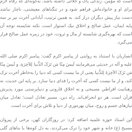
است که مؤمن، زندگی پاک و حلالی داشته باشد، به‌گونه‌ای که رفاه لازم
برای او و خانواده‌اش فراهم شود و در تنگناهای معیشتی، ناچار نباشد
دست نیاز پیش دیگران دراز کند. به همین ترتیب، آبادانی آخرت نیز بر سه
پایه ایمان، عمل صالح و اخلاق نیک استوار است. نکته شایسته توجه آن
است که بهره‌گیری شایسته از مال و ثروت، خود در زمره عمل صالح قرار
می‌گیرد.
انصاریان با استناد به روایتی از پیامبر اکرم گفت: پیامبر اکرم صلی الله
علیه و آله در حدیثی می‌فرمایند لَیسَ مِنّا مَن تَرَکَ الدُّنیا لِلآخِرَةِ، و لَیسَ مِنّا
مَن تَرَکَ الآخِرَةَ لِلدُّنیا یعنی از ما نیست کسی که دنیا را به‌خاطر آخرت ترک
کند، و از ما نیست کسی که آخرت را فدای دنیا سازد. بر پایه این حدیث، نه
رهبانیت افراطیِ مسیحی و نه اخلاق قارونی و دنیاپرستی مورد پذیرش
قرآن است. هر دو انحراف‌اند. راه دین، مسیر تعادل است؛ تعادل میان
نیازهای جسم و روح، میان بهره‌وری از دنیا و تلاش برای آخرت است.
این استاد حوزه علمیه اضافه کرد: در روزگاران کهن، برخی از پیروان
مسیح (ع) خانه و شهر خود را ترک می‌کردند، به دل کوه‌ها یا بناهای گلی