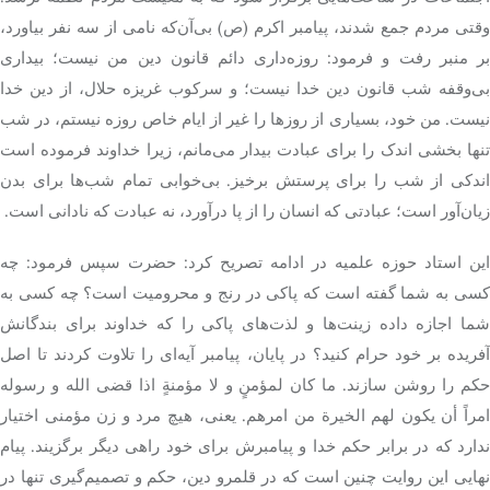
وقتی مردم جمع شدند، پیامبر اکرم (ص) بی‌آن‌که نامی از سه نفر بیاورد،
بر منبر رفت و فرمود: روزه‌داری دائم قانون دین من نیست؛ بیداری
بی‌وقفه شب قانون دین خدا نیست؛ و سرکوب غریزه حلال، از دین خدا
نیست. من خود، بسیاری از روزها را غیر از ایام خاص روزه نیستم، در شب
تنها بخشی اندک را برای عبادت بیدار می‌مانم، زیرا خداوند فرموده است
اندکی از شب را برای پرستش برخیز. بی‌خوابی تمام شب‌ها برای بدن
زیان‌آور است؛ عبادتی که انسان را از پا درآورد، نه عبادت که نادانی است.
این استاد حوزه علمیه در ادامه تصریح کرد: حضرت سپس فرمود: چه
کسی به شما گفته است که پاکی در رنج و محرومیت است؟ چه کسی به
شما اجازه داده زینت‌ها و لذت‌های پاکی را که خداوند برای بندگانش
آفریده بر خود حرام کنید؟ در پایان، پیامبر آیه‌ای را تلاوت کردند تا اصل
حکم را روشن سازند. ما کان لمؤمنٍ و لا مؤمنةٍ اذا قضی الله و رسوله
امراً أن یکون لهم الخیرة من امرهم. یعنی، هیچ مرد و زن مؤمنی اختیار
ندارد که در برابر حکم خدا و پیامبرش برای خود راهی دیگر برگزیند. پیام
نهایی این روایت چنین است که در قلمرو دین، حکم و تصمیم‌گیری تنها در