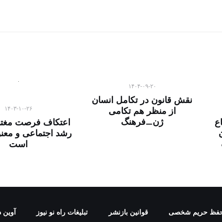
۱۴۰۴-۰۹-۲۰
نقش قانون در تکامل انسان
۱۴۰۳-۱۰-۲۶
از منظر هم تکامی
ژن_فرهنگ
ع
اعتکاف فرصت مغتن
رشد اجتماعی و معن
است
فظ حریم شخصی
قوانین بازنشر
تبلیغات راه نو نیوز
آوین د