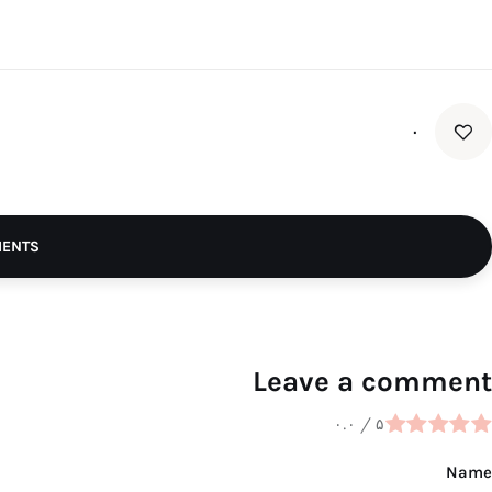
۰
MENTS
Leave a comment
۰.۰
/
۵
Name