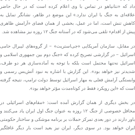
اد که «نتانیاهو در تماس با وی اعلام کرده است که
در حال حاضر
لاقه‌ای به جنگ با ایران ندارد.» این
موضع
در ظاهر، نشانگر تمایل به
کاهش تنش است، اما در عمل، بخشی از همان فضای «آرامش ظاهری
پیش از اقدام» تلقی می‌شود که در آستانه جنگ ۱۲ روزه نیز مشاهده شد.
ر مقابل، سازمان آمریکایی «
جی‌استریت
» – از گروه‌های لیبرال حامی
اسرائیل – در گزارشی تصریح کرده که «جنگ دوم بین جمهوری اسلامی و
اسرائیل نه‌تنها محتمل است بلکه با توجه به آماده‌سازی هر دو طرف،
شدیدتر نیز خواهد بود». این گزارش با اشاره به نبود آتش‌بس رسمی و
وابستگی آرامش فعلی به مهار اسرائیل توسط دولت ترامپ، نتیجه گرفته
است که «این رویکرد فقط در کوتاه‌مدت مؤثر خواهد بود».
در بخش دیگری از همان گزارش آمده است: «مقام‌های اسرائیلی در
محافل خصوصی از جنگ ۱۲ روزه به عنوان جنگ اول ایران یاد می‌کنند و
باور دارند در دور بعدی تمرکز حملات بر برنامه موشکی و ساختار حکومتی
ایران خواهد بود. در سوی دیگر، ایران نیز بعید است بار دیگر غافلگیر