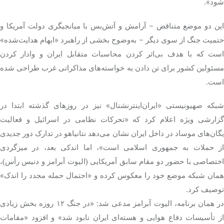
شود».
این دو موضع متناقض – آرامش و آتش‌بس با میانجیگری دولت آمریکا و
حتمیت جنگ از سوی دیگر – به‌وضوح بخشی از راهبرد «ابهام هدایت‌شده»
است که با هدف بی‌اثر کردن محاسبات متقابل ایران و وادار کردن
مسئولین کشور برای تن دادن به خواسته‌های مذاکراتی غرب طراحی شده
است.
شبکه صهیونیستی «ایران‌اینترنشنال» نیز در روزهای گذشته ابتدا در
گزارشی ویژه اعلام کرد که «تحرکات نظامی در اسرائیل و فعالیت
یگان‌های موساد در داخل ایران نشان می‌دهد نتانیاهو در تدارک دور جدیدی
از حملات به جمهوری اسلامی است»، اما اندکی بعد، در میزگردی
اختصاصی با حضور دو مقام سابق آمریکایی (الیوت آبرامز و دنیس رأس)،
همان شبکه موضع خود را معکوس کرده و «احتمال حمله مجدد را اندک»
توصیف کرد.
در همان برنامه، الیوت آبرامز مدعی شد: «در جنگ ۱۲ روزه بخش زیادی
از تأسیسات دفاع هوایی و هسته‌ای ایران نابود شد» و افزود «مقامات