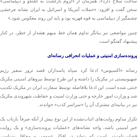
ساخت سلاح دارد»، همزمان از «لزوم بازگشت به گفتگو و دیپلماسی»
سخن گفت و افزود: «حملات آمریکا و اسرائیل به ایران نشانه چرخشی
چشمگیر از دیپلماسی به قوه قهریه بود و باید این روند معکوس شود.»
چنین مواضعی نیز بیانگر تداوم همان خط مبهم هشدار از خطر، در کنار
پیشنهاد گفتگو است.
پرونده‌سازی امنیتی و عملیات انحرافی رسانه‌ای
رسانه «اکسیوس» ادعا کرد سپاه پاسداران قصد ترور سفیر رژیم
صهیونیستی در مکزیک را داشته و این طرح توسط نیروهای امنیتی مکزیک
خنثی شده است. این ادعا بلافاصله توسط سفارت ایران در مکزیک تکذیب
شد و وزارت امور خارجه و حتی وزارت امنیت و حفاظت شهروندی مکزیک
نیز در بیانیه‌ای مشترک آن را «سراسر کذب» خواندند.
تکرار مداوم روایت‌های اثبات‌نشده از این نوع بیش از آنکه صرفاً بازتاب یک
خبر امنیتی باشد، واجد نشانه‌های «عملیات پرونده‌سازی» و یک روایت
قضایی-امنیتی است که بتواند در افکار عمومی و محافل سیاسی