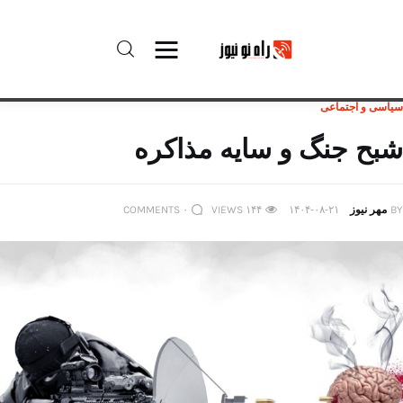
سیاسی و اجتماعی
راه نو نیوز
شبح جنگ و سایه مذاکره
درباره راه‌ نو نیوز
BY
مهر نیوز
۱۴۰۴-۰۸-۲۱
۱۴۴
VIEWS
۰
COMMENTS
ارتباط با راه‌ نو نیوز
حفظ حریم شخصی
قوانین بازنشر
تبلیغات راه نو نیوز
آوین دیلی