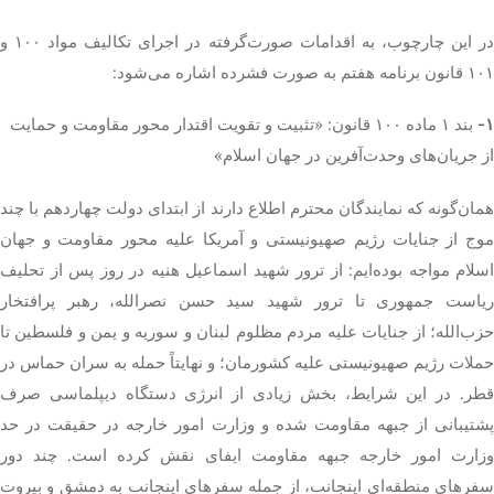
در این چارچوب، به اقدامات صورت‌گرفته در اجرای تکالیف مواد ۱۰۰ و
۱۰۱ قانون برنامه هفتم به صورت فشرده اشاره می‌شود:
۱-
بند ۱ ماده ۱۰۰ قانون: «تثبیت و تقویت اقتدار محور مقاومت و حمایت
از جریان‌های وحدت‌آفرین در جهان اسلام»
همان‌گونه که نمایندگان محترم اطلاع دارند از ابتدای دولت چهاردهم با چند
موج از جنایات رژیم صهیونیستی و آمریکا علیه محور مقاومت و جهان
اسلام مواجه بوده‌ایم: از ترور شهید اسماعیل
هنیه
در روز پس از تحلیف
ریاست جمهوری تا ترور شهید سید حسن نصرالله، رهبر پرافتخار
حزب‌الله؛ از جنایات علیه مردم مظلوم لبنان و سوریه و یمن و فلسطین تا
حملات رژیم صهیونیستی علیه کشورمان؛ و نهایتاً حمله به سران حماس در
قطر. در این شرایط، بخش زیادی از انرژی دستگاه دیپلماسی صرف
پشتیبانی از جبهه مقاومت شده و وزارت امور خارجه در حقیقت در حد
وزارت امور خارجه جبهه مقاومت ایفای نقش کرده است. چند دور
سفرهای منطقه‌ای اینجانب، از جمله سفرهای اینجانب به دمشق و بیروت