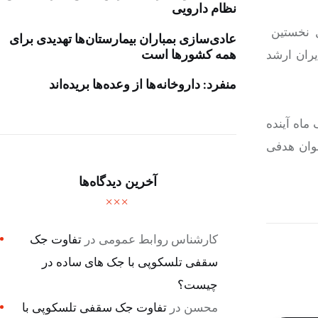
نظام دارویی
 بیان اینکه توافق ⁧ایران⁩ و ⁧روسیه⁩ برای تشکیل نخستین ⁧
عادی‌سازی بمباران بیمارستان‌ها تهدیدی برای
همه کشورها است
یران ارشد
منفرد: داروخانه‌ها از وعده‌ها بریده‌اند
ماه آینده
نوان هدفی
آخرین دیدگاه‌ها
کارشناس روابط عمومی
در
تفاوت جک
سقفی تلسکوپی با جک های ساده در
چیست؟
محسن
در
تفاوت جک سقفی تلسکوپی با