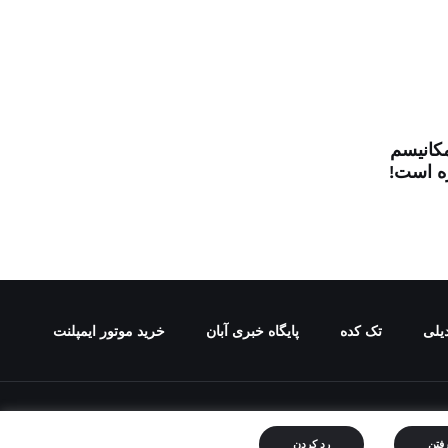
کانیسم
زه است!
یلی
تک کده
پایگاه خبری آبان
خرید موتور ایمپلنت
ع ممنوع می باشد.
رفتن
رد کردن