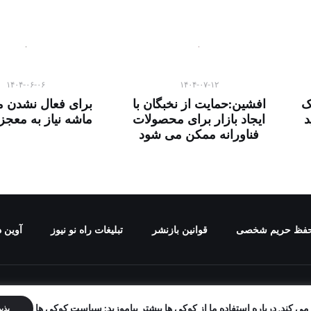
۱۴۰۴-۰۶-۰۶
۱۴۰۴-۰۷-۱۲
ک
افشین:حمایت از نخبگان با
برای فعال نشدن م
د
ایجاد بازار برای محصولات
ماشه نیاز به معج
فناورانه ممکن می شود
فظ حریم شخصی
قوانین بازنشر
تبلیغات راه نو نیوز
آوین د
برای "راه نو نیوز" محفوظ است و هرگونه کپی برداری بدون ذکر منب
ی کند. درباره استفاده ما از کوکی ها بیشتر بیاموزید: سیاست کوکی ها
پذی