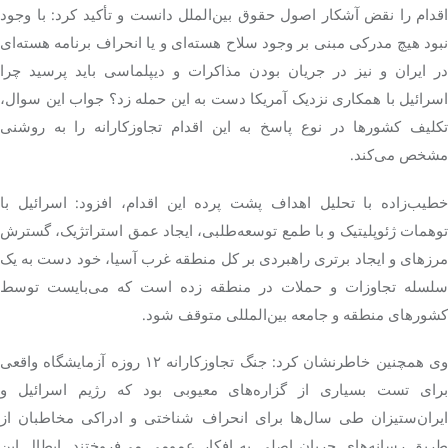
اقدام را نقض آشکار اصول حقوق بین‌الملل دانست و تأکید کرد: با وجود
نبود هیچ مدرکی مبنی بر وجود سلاح هسته‌ای و یا انحراف برنامه هسته‌ای
در ایران و نیز در جریان بودن مذاکرات و دیپلماسی باید پرسید چرا
اسرائیل با همکاری نزدیک آمریکا دست به این حمله زد؟ جواب این سوال،
تکلیف کشورها در نوع پاسخ به این اقدام تجاوزکارانه را به روشنی
مشخص می‌کند.
خطیب‌زاده با تحلیل اهداف پشت پرده این اقدام، افزود: اسرائیل با
توهمات ژئوپلیتیک و با طمع توسعه‌طلبی، ایجاد عمق استراتژیک، گسترش
مرزهای و ایجاد برتری راهبردی بر کل منطقه غرب آسیا، خود دست به یک
سلسله تجاوزات و حملات در منطقه زده است که می‌بایست توسط
کشورهای منطقه و جامعه بین‌المللی متوقف شود.
وی همچنین خاطرنشان کرد: جنگ تجاوزکارانه ۱۲ روزه آزمایشگاه واقعی
برای تست بسیاری از گزاره‌های معیوبی بود که رژیم اسرائیل و
ایران‌ستیزان طی سال‌ها برای انحراف شناختی و ادراکی مخاطبان از
طریق رسانه‌های جریان اصلی به افکار عمومی می‌فروختند. ابطال این