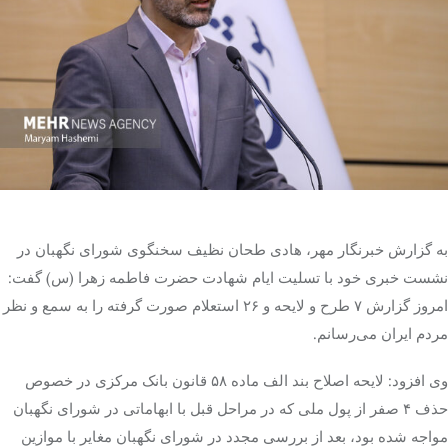
تک کده
پایگاه خبری آبان
خرید موتور ایمپلنت
به گزارش خبرنگار مهر، هادی
طحان
نظیف
سخنگوی شورای نگهبان در
نشست خبری خود با تسلیت ایام شهادت حضرت فاطمه زهرا (
س)
گفت:
امروز گزارش ۷ طرح و لایحه و ۲۶ استعلام صورت گرفته را به سمع و نظر
مردم ایران می‌رسانم.
وی افزود: لایحه اصلاح بند الف ماده ۵۸ قانون بانک مرکزی در خصوص
حذف ۴ صفر از پول ملی که در مراحل قبل با ابهاماتی در شورای نگهبان
مواجه شده بود، بعد از بررسی مجدد در شورای نگهبان مغایر با موازین