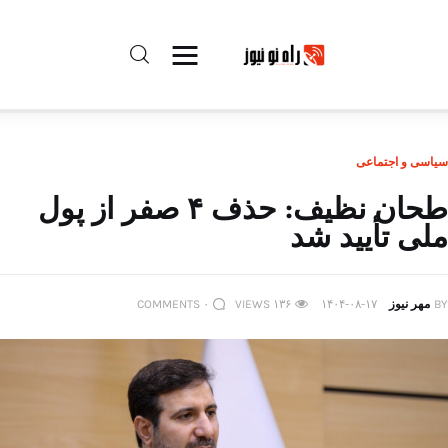
راه نو نیوز
سیاسی و اجتماعی
درباره راه‌ نو نیوز
طحان نظیف: حذف ۴ صفر از پول
ملی تأیید شد
ارتباط با راه‌ نو نیوز
حفظ حریم شخصی
BY
مهر نیوز
۱۴۰۴-۰۸-۱۷
۱۳۶
VIEWS
۰
COMMENTS
قوانین بازنشر
تبلیغات راه نو نیوز
آوین دیلی