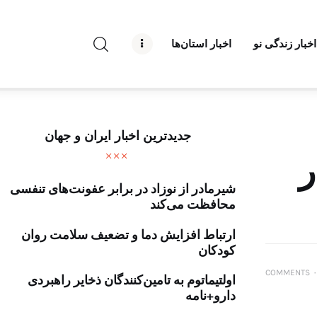
راه نو نیوز
اخبار زندگی نو
اخبار استان‌ها
درباره راه‌ نو نیوز
ارتباط با راه‌ نو نیوز
حفظ حریم شخصی
جدیدترین اخبار ایران و جهان
قوانین بازنشر
ر
شیرمادر از نوزاد در برابر عفونت‌های تنفسی
تبلیغات راه نو نیوز
محافظت می‌کند
آوین دیلی
ارتباط افزایش دما و تضعیف سلامت روان
کودکان
تک کده
COMMENTS
۰
اولتیماتوم به تامین‌کنندگان ذخایر راهبردی
دارو+نامه
پایگاه خبری آبان