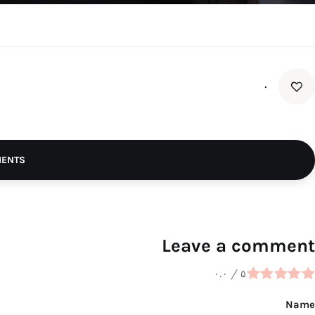
۰
MENTS
Leave a comment
۰.۰
/
۵
Name