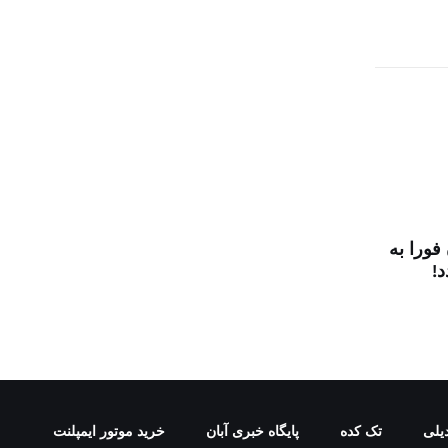
 فورا به
د!
یلی
تک کده
پایگاه خبری آبان
خرید موتور ایمپلنت