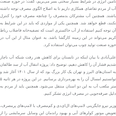
أمین انرژی در شرایط بسیار سختی
بسر
می‌بریم، گفت: در حوزه صنعت
آب از مردم تقاضای همکاری داریم تا به اصلاح الگوی مصرف توجه داشته
اشند. همچنین آب مشترکان
بدمصرف
را چنانچه مصرف خود را کنترل
نکنند، قطع خواهد شد. همچنین یکی از مواردی که باید در این شرایط به
آن توجه کنیم استفاده از آب خاکستری است که تصفیه‌خانه فاضلاب رباط
ریم می‌تواند در این زمینه کارگشا باشد. به عنوان
مثال
از این آب در
حوزه صنعت تولید چوب می‌توان استفاده کرد.
لی‌آبادی با بیان اینکه در تابستان برای کاهش
هدر
رفت شبکه آب ناچار
شدیم فشار آن را کاهش دهیم، توضیح داد: پروژه انتقال آب از سد طالقان
به استان‌های البرز و تهران یک کار بزرگ بود که از سال ۱۴۰۱ آغاز شد و
توانستیم امسال آن را به بهره‌برداری برسانیم. در این پروژه در هر ثانیه ۵
متر مکعب آب به این دو استان منتقل می‌شود. همچنین باید از مردم به
دلیل صرفه‌جویی در مصرف انرژی تشکر کنیم.
زیر نیرو جایگزینی لامپ‌های
ال‌ای‌دی
و کم‌مصرف با لامپ‌های پرمصرف،
تعویض موتور کولرهای آبی و بهبود راندمان این وسایل سرمایشی را از