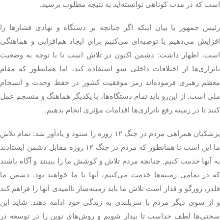
است که در مدت کوتاهی توانسته‌اید به نتیجه
مطلوب
برسید.
رئیس جمهور با بیان اینکه اگر چنانچه بر دستگاه و نهادی فشارها را
افزایش می‌دهیم یا توصیه‌ای می‌کنیم برای ایجاد هم‌افزایی و هماهنگی
است، اظهار داشت: دشمن اکنون در تلاش است تا با توجه به وضعیت
ناترازی‌ها از اختلافات داخلی سو استفاده کند، اما همانطور که مقام
معظم رهبری فرموده‌اند رمز موفقیت کشور در حفظ
وحدت
و انسجام
ملی است. از این‌رو باید تمام دستگاه‌ها، با یکدیگر هماهنگ و
منسجم
عمل
کنند تا در زمینه رفع ناترازی‌ها اقدامات مؤثری انجام بدهیم.
پزشکیان همراهی مردم در جنگ ۱۲ روزه را ستود و یادآور شد: تمام تلاش
ما این است تا همانطور که مردم در جنگ ۱۲ روزه مقابل دشمن ایستادند
به آنها خدمت کنیم. چنانچه مردم تلاش و کوشش ما را ببینند و آگاه باشند
که در تمامی
زمینه‌ها
خدمت می‌کنیم، آنها با ما خواهند بود. دشمن ما
لدر، زورگو و
قدار
است تلاش ما باید زمینه‌ساز ناامیدی آنها را فراهم کند
و از سوی دیگر مردم با سربلندی به زندگی خود ادامه دهند. شاید این
سختی‌ها لطف خداست تا بیدار شویم و روش‌های نوین را در توسعه در