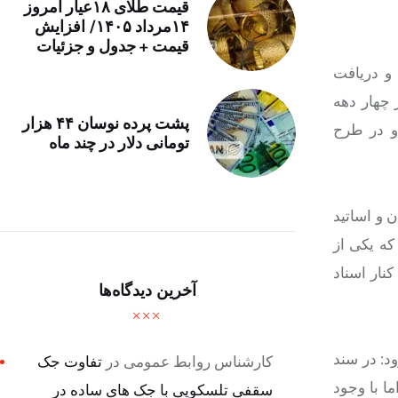
قیمت طلای ۱۸عیار امروز
۱۴مرداد ۱۴۰۵/ افزایش
قیمت + جدول و جزئیات
و دریافت
 چهار دهه
پشت پرده نوسان ۴۴ هزار
و در طرح
تومانی دلار در چند ماه
 و اساتید
که یکی از
ر کنار اسناد
آخرین دیدگاه‌ها
د: در سند
کارشناس روابط عمومی
در
تفاوت جک
ا با وجود
سقفی تلسکوپی با جک های ساده در