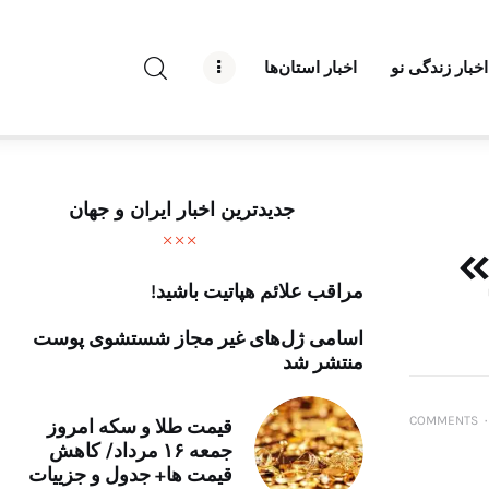
راه نو نیوز
اخبار زندگی نو
اخبار استان‌ها
درباره راه‌ نو نیوز
ارتباط با راه‌ نو نیوز
حفظ حریم شخصی
جدیدترین اخبار ایران و جهان
قوانین بازنشر
»
مراقب علائم هپاتیت باشید!
تبلیغات راه نو نیوز
اسامی ژل‌های غیر مجاز شستشوی پوست
آوین دیلی
منتشر شد
تک کده
COMMENTS
۰
قیمت طلا و سکه امروز
جمعه ۱۶ مرداد/ کاهش
پایگاه خبری آبان
قیمت ها+ جدول و جزییات