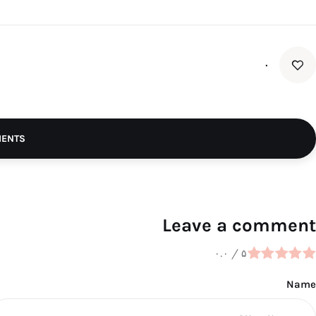
۰
MENTS
Leave a comment
۰.۰
/
۵
Name