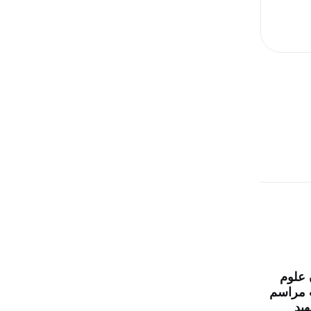
 علوم
 مراسم
ید