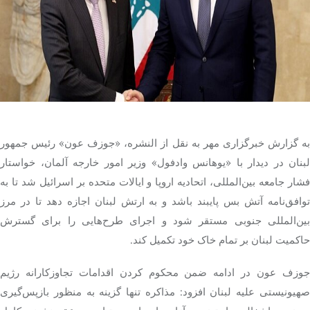
تک کده
پایگاه خبری آبان
خرید موتور ایمپلنت
به گزارش خبرگزاری مهر به نقل از النشره، «جوزف عون» رئیس جمهور
لبنان در دیدار با «یوهانس وادفول» وزیر امور خارجه آلمان، خواستار
فشار جامعه بین‌المللی، اتحادیه اروپا و ایالات متحده بر اسرائیل شد تا به
توافق‌نامه آتش بس پایبند باشد و به ارتش لبنان اجازه دهد تا در مرز
بین‌المللی جنوبی مستقر شود و اجرای طرح‌هایی را برای گسترش
حاکمیت لبنان بر تمام خاک خود تکمیل کند.
جوزف عون در ادامه ضمن محکوم کردن اقدامات تجاوزکارانه رژیم
صهیونیستی علیه لبنان افزود: مذاکره تنها گزینه به منظور بازپس‌گیری