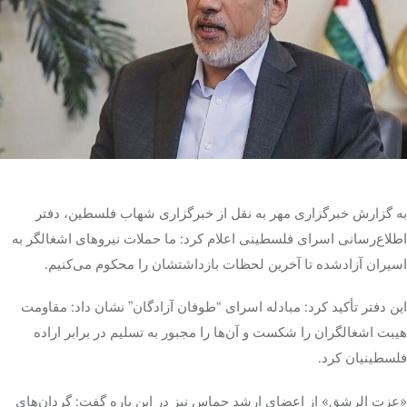
تک کده
پایگاه خبری آبان
خرید موتور ایمپلنت
به گزارش خبرگزاری مهر به نقل از خبرگزاری شهاب فلسطین، دفتر
اطلاع‌رسانی اسرای فلسطینی اعلام کرد: ما حملات نیروهای اشغالگر به
اسیران آزادشده تا آخرین لحظات بازداشتشان را محکوم می‌کنیم.
این دفتر تأکید کرد: مبادله اسرای “طوفان آزادگان” نشان داد: مقاومت
هیبت اشغالگران را شکست و آن‌ها را مجبور به تسلیم در برابر اراده
فلسطینیان کرد.
«عزت
الرشق
» از اعضای ارشد حماس نیز در این
باره
گفت: گردان‌های