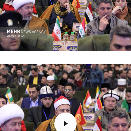
تک کده
پایگاه خبری آبان
خرید موتور ایمپلنت
مایشگر
یدیو