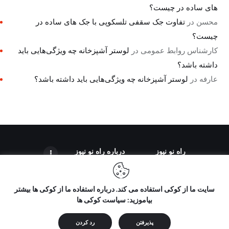
های ساده در چیست؟
محسن
در
تفاوت جک سقفی تلسکوپی با جک های ساده در
چیست؟
کارشناس روابط عمومی
در
لوستر آشپزخانه چه ویژگی‌هایی باید
داشته باشد؟
عارفه
در
لوستر آشپزخانه چه ویژگی‌هایی باید داشته باشد؟
راه نو نیوز
درباره راه‌ نو نیوز
سایت ما از کوکی استفاده می کند. درباره استفاده ما از کوکی ها بیشتر
بیاموزید: سیاست کوکی ها
تمامی حقوق مطالب برای "راه نو نیوز" محفوظ است و هرگونه کپی
برداری بدون ذکر منبع ممنوع می باشد.
پذیرفتن
رد کردن