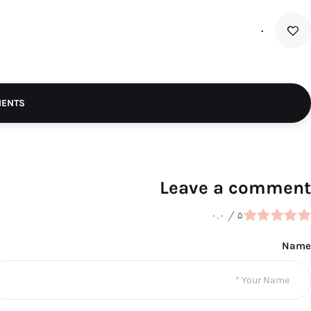
۰
MENTS
Leave a comment
۰.۰
/
۵
Name