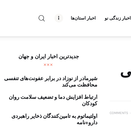
راه نو نیوز
اخبار زندگی نو
اخبار استان‌ها
درباره راه‌ نو نیوز
ارتباط با راه‌ نو نیوز
حفظ حریم شخصی
جدیدترین اخبار ایران و جهان
قوانین بازنشر
ی
شیرمادر از نوزاد در برابر عفونت‌های تنفسی
تبلیغات راه نو نیوز
محافظت می‌کند
آوین دیلی
ارتباط افزایش دما و تضعیف سلامت روان
کودکان
تک کده
COMMENTS
۰
اولتیماتوم به تامین‌کنندگان ذخایر راهبردی
دارو+نامه
پایگاه خبری آبان