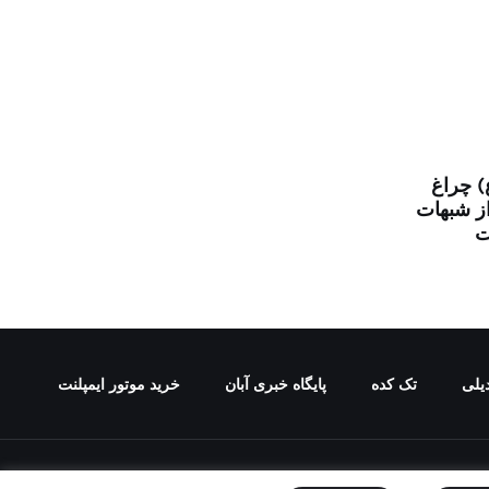
) چراغ
از شبهات
ت
یلی
تک کده
پایگاه خبری آبان
خرید موتور ایمپلنت