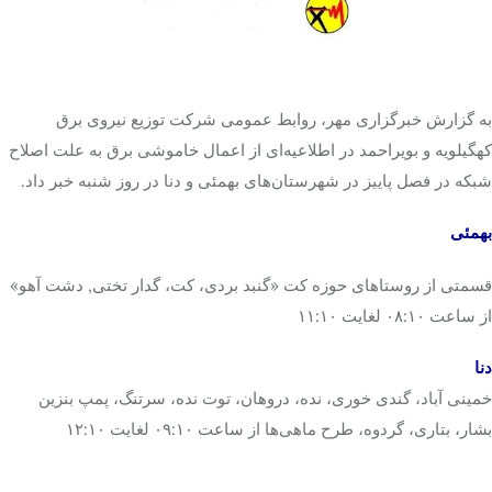
تک کده
پایگاه خبری آبان
به گزارش خبرگزاری مهر، روابط عمومی شرکت توزیع نیروی برق
کهگیلویه و بویراحمد در اطلاعیه‌ای از اعمال خاموشی برق به علت اصلاح
خرید موتور ایمپلنت
شبکه در فصل پاییز در شهرستان‌های بهمئی و دنا در روز شنبه خبر داد.
بهمئی
قسمتی از روستاهای حوزه کت «گنبد بردی، کت،
گدار
تختی, دشت آهو»
از ساعت ۰۸:۱۰ لغایت ۱۱:۱۰
دنا
خمینی آباد، گندی
خوری
،
نده
،
دروهان
، توت
نده
، سرتنگ، پمپ بنزین
بشار،
بتاری
،
گردوه
، طرح ماهی‌ها از ساعت ۰۹:۱۰ لغایت ۱۲:۱۰