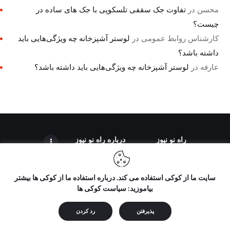
محسن
در
تفاوت جک سقفی تلسکوپی با جک های ساده در
چیست؟
کارشناس روابط عمومی
در
لوستر آشپزخانه چه ویژگی‌هایی باید
داشته باشد؟
عارفه
در
لوستر آشپزخانه چه ویژگی‌هایی باید داشته باشد؟
راه نو نیوز
درباره راه‌ نو نیوز
سایت ما از کوکی استفاده می کند. درباره استفاده ما از کوکی ها بیشتر
بیاموزید: سیاست کوکی ها
تمامی حقوق مطالب برای "راه نو نیوز" محفوظ است و هرگونه کپی
برداری بدون ذکر منبع ممنوع می باشد.
پذیرفتن
رد کردن