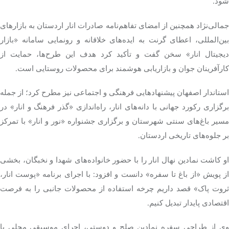
شود.
جمالی‌نژاد همچنین از امضای تفاهم‌نامه صادرات انار اردستان به بازارهای
ین‌المللی، اعطای
گرنت
به ایده‌های خلاقانه و رونمایی سامانه «بازار
دیجیتال انار» سخن گفت و تأکید کرد هدف این طرح‌ها، حمایت از
کارآفرینان جوان و بازاریابی هوشمند برای محصولات روستایی است.
استاندار اصفهان پیشنهادهایی فرهنگی و اجتماعی نیز مطرح کرد؛ از جمله
برگزاری رکورد جهانی با دانه‌های انار، راه‌اندازی «گذر فرهنگ و انار» در
مسیر باغ‌های سنتی شهرستان و برگزاری جشنواره «نور و انار» با تمرکز
بر جلوه‌های تاریخی اردستان.
او کاشت نمادین نهال انار را با حضور خانواده‌های شهدا و نخبگان، بخشی
از پویش «از باغ تا سفره» دانست و افزود: با اجرای برنامه «پوست انار،
ثروت پاک» قصد داریم چرخه استفاده از محصولات جانبی را به فرصت
اقتصادی پایدار تبدیل کنیم.
وی از طراحی سفره نمادین صلح و دوستی، اجرای موسیقی محلی با