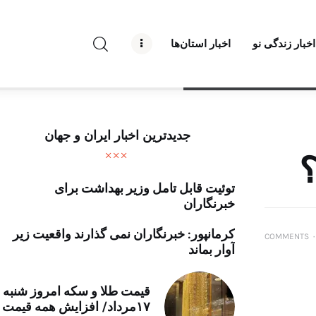
راه نو نیوز
اخبار زندگی نو
اخبار استان‌ها
درباره راه‌ نو نیوز
ارتباط با راه‌ نو نیوز
حفظ حریم شخصی
جدیدترین اخبار ایران و جهان
قوانین بازنشر
؟
توئیت قابل تامل وزیر بهداشت برای
تبلیغات راه نو نیوز
خبرنگاران
آوین دیلی
کرمانپور: خبرنگاران نمی گذارند واقعیت زیر
COMMENTS
۰
آوار بماند
تک کده
قیمت طلا و سکه امروز شنبه
پایگاه خبری آبان
۱۷مرداد/ افزایش همه قیمت