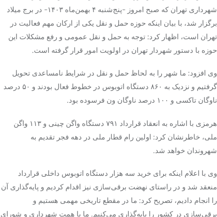
شهرداری تهران که صبح امروز -پنج‌شنبه ۴ بهمن‌ماه ۱۴۰۳- در برج میلاد
برگزار شد، با بیان اینکه حوزه حمل و نقل یکی از ارکان مهم فعالیت در
تک کده
تهران است، اظهار کرد: توجه به حمل و نقل عمومی و رفع مشکلات این
پایگاه خبری آبان
حوزه با دستور شهردار تهران در اولویت امور قرار گرفته است.
خرید موتور ایمپلنت
وی افزود: ما شهر را به لحاظ حمل و نقل در شرایط نامساعدی تحویل
گرفتیم و نزدیک به ۸۶۰ دستگاه اتوبوس در خطوط فعال بودند و ۵۰ درصد
ناوگان تاکسی و ۱۰۰ درصد ناوگان ون فرسوده بود.
هرمزی با اشاره به انعقاد قرارداد ۷۹۱ دستگاه واگن چینی و ۱۱۳ واگن
ملی، خاطرنشان کرد: اولین رام قطار ملی در دهه فجر تقدیم به
شهروندان خواهد شد.
وی با اعلام اینکه برای خرید سه هزار دستگاه اتوبوس داخلی قرارداد
منعقد شد و در راستای نهضت برقی‌سازی نیز اقدام کردیم و پایه‌گذاری آن
را انجام دادیم، تصریح کرد: ما در مقطع تاریخی مهمی هستیم و
برقی‌سازی در کشور را پایه‌گذاری می‌کنیم. ما با همت شهرداری و شورای