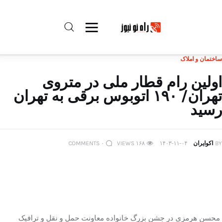
ساختمان و املاک
راه نو نیوز
اولین رام قطار ملی در متروی
تهران/ ۱۹۰ اتوبوس برقی به تهران
درباره راه‌ نو نیوز
رسید
ارتباط با راه‌ نو نیوز
BY
اکوایران
۱۴۰۳-۱۱-۰۴
۱۶۸
VIEWS
۰
COMMENTS
حفظ حریم شخصی
قوانین بازنشر
تبلیغات راه نو نیوز
محسن هرمزی در جشن بزرگ خانواده معاونت حمل و نقل و ترافیک
آوین دیلی