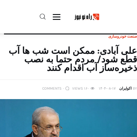
صنعت خودروسازی
راه نو نیوز
علی آبادی: ممکن است شب ها آب
قطع شود/ مردم حتما به نصب
درباره راه‌ نو نیوز
ذخیره‌ساز آب اقدام کنند
ارتباط با راه‌ نو نیوز
BY
اکوایران
۱۴۰۴-۰۸-۱۷
۱۶۰
VIEWS
۰
COMMENTS
حفظ حریم شخصی
قوانین بازنشر
تبلیغات راه نو نیوز
آوین دیلی