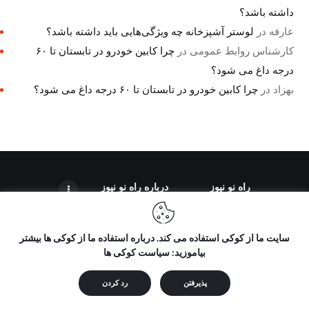
داشته باشد؟
عارفه
در
لوستر آشپزخانه چه ویژگی‌هایی باید داشته باشد؟
کارشناس روابط عمومی
در
چرا کابین خودرو در تابستان تا ۶۰
درجه داغ می شود؟
بهزاد
در
چرا کابین خودرو در تابستان تا ۶۰ درجه داغ می شود؟
راه نو نیوز
درباره راه‌ نو نیوز
سایت ما از کوکی استفاده می کند. درباره استفاده ما از کوکی ها بیشتر
بیاموزید: سیاست کوکی ها
تمامی حقوق مطالب برای "راه نو نیوز" محفوظ است و هرگونه کپی
برداری بدون ذکر منبع ممنوع می باشد.
پذیرفتن
رد کردن