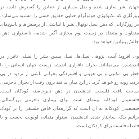
جهان بشر ساری شده و بدل بسیاری از حقایق را گسترش داده، در
وزگاری که تکنولوژی هولوگرام
حتاپی
حقایق حسی را مشتبه می‌سازد،
در روزگارانی که ذهن نسل نونهال بشر با انباشتی از پرسش‌ها و پاسخ‌های
تفاوت و متضاد در زیست بوم مجازی
آگین
شده،، نااستواری ذهن،
چالش بنیادین خواهد بود.
ی افزود: آینده پژوهی نسل‌ها، نسل
پسین
بشر را نسلی
ناقرار
در
ندیشیدن می‌نمایاند. بحران
ناقراری
اندیشه زیست جهان انسانی را با
خطر بی مکتبی و بی هویتی و افسردگی بحرانی ناشی از تردید در پی
ردید
روبه
رو خواهد کرد. در این میان پدافند برون رفت از بحران
ناجزمی
،
ساخت بافت فلسفی اندیشیدن در ذهن
نابرخاسته
کودکان است.
لسفیدن
کودکانه بیمه‌ای است برای بیماری
ناجزمی
بزرگسالی،
فلسفیدن
کودکانه نه آن است که گزاره‌های خاص فلسفی را بر کودک
رانیم بلکه ساختار بندی اندیشیدن استوار
مندانه
، اولویت نخست و با
فاصله فلسفه برای کودکان است.