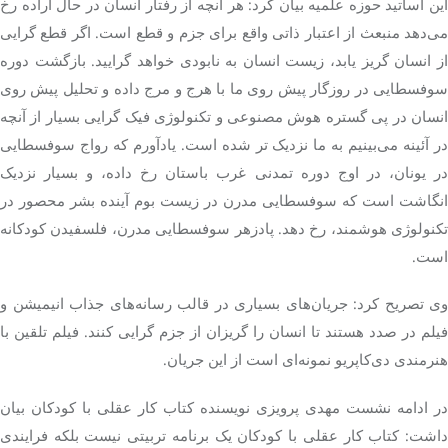
این اساتید حوزه علمیه بیان کرد: هر آنچه از رفتار انسان در حال اراده رخ
می‌دهد منبعث از اعتبار ذاتی واقع برای جزم و قطع است. اگر قطع گرایی
از انسان گریز یابد، زیست انسان به نابودی خواهد گرایید. بازگشت دوره
سوفسطایی در روزگار پیش روی ما با هرج و مرج داده و تحلیل پیش روی
نسان در پی گستره هوش مصنوعی و تکنولوژی
فیک
گرایی بسیار از آنچه
در آئینه می‌بینیم به ما نزدیک تر شده است. یادآورم که رواج سوفسطایی
در یونان، در اوج دوره تمدنی غرب باستان رخ داده، و بسیار نزدیک
انگاشت است که سوفسطایی مدرن در زیست بوم آینده بشر محصور در
تکنولوژی هوشمند، رخ دهد. پادزهر سوفسطایی مدرن،
فلسفیدن
کودکانه
است.
وی تصریح کرد: جریان‌های بسیاری در قالب رسانه‌های جذاب انیمیشن و
فیلم در صدد هستند تا انسان را گریزان از جزم گرایی کنند. فیلم تلقین با
هنرمندی دی‌کاپریو نمونه‌ای است از این جریان.
در ادامه نشست مهدی پرویزی نویسنده کتاب کار عقلی با کودکان بیان
داشت: کتاب کار عقلی با کودکان یک برنامه تربیتی نیست بلکه فرایندی