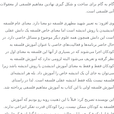
گام به گام برای ساخت و شکل
گیری
نهادین مفاهیم فلسفی از معقولات
آنی فلسفی است.
وی افزود: به تعبیر شهید مطهری فلسفه دو معنا دارد. معنای عام فلسفه
اندیشیدن یا روش اندیشه است اما معنای خاص فلسفه یک دانش عقلی
است این دانش همچون همه علوم دیگر موضوع و مسائل خاصی دارد. در
حال حاضر برنامه‌ها و فعالیت‌های خاصی با عنوان آموزش فلسفه به
کودکان اجرا می‌شوند که در بسیاری از آنها این فلسفه به معنای اول در
نظر گرفته و تعریف می‌شود البته لزومی ندارد که آموزش فلسفه به
کودکان فقط و فقط به معنای آموزش
اندیشدن
یا روش اندیشه باشد زیرا
می‌توان به جای آن یک اندیشه خاص را آموزش داد. بله هر اندیشه‌ای
فلسفه نیست بلکه فقط اندیشه عقلی فلسفه است. لذا در راستای
آموزش فلسفه اولی با این کتاب به آموزش مفاهیم فلسفی پرداخته شد.
این نویسنده تصریح کرد: قبلاً با این ذهنیت
روبه
رو بودیم که آموزش
فلسفه به کودکان ممکن نیست، زیرا کودکان قدرت تفکر انتزاعی ندارند.
فارغ از اینکه
فبک
هم با این چالش
روبه
رو بود و بنیانگذاران
فبک
چاره‌ای