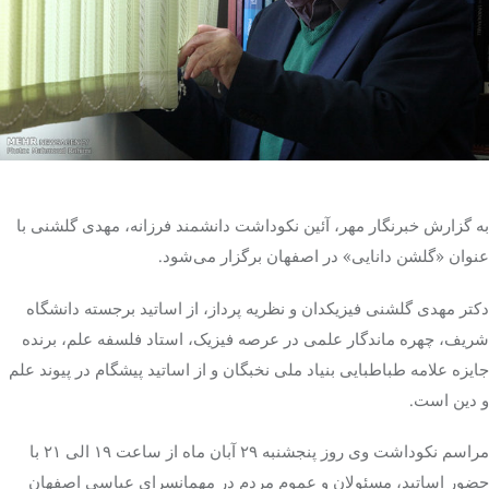
تک کده
پایگاه خبری آبان
خرید موتور ایمپلنت
به گزارش خبرنگار مهر، آئین نکوداشت دانشمند فرزانه، مهدی گلشنی با
عنوان «گلشن دانایی» در اصفهان برگزار می‌شود.
دکتر مهدی گلشنی فیزیکدان و نظریه
پرداز
، از اساتید برجسته دانشگاه
شریف، چهره ماندگار علمی در عرصه فیزیک، استاد فلسفه علم، برنده
جایزه علامه طباطبایی بنیاد ملی نخبگان و از اساتید پیشگام در پیوند علم
و دین است.
مراسم نکوداشت وی روز پنجشنبه ۲۹ آبان ماه از ساعت ۱۹ الی ۲۱ با
حضور اساتید، مسئولان و عموم مردم در مهمانسرای عباسی اصفهان