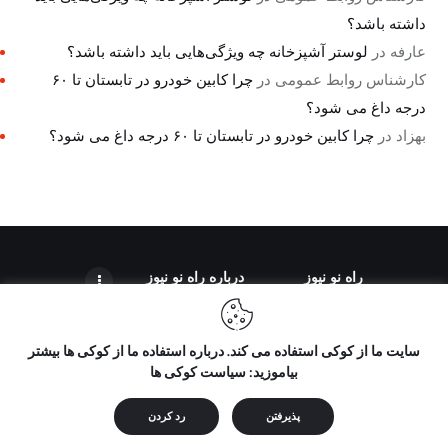
داشته باشد؟
عارفه
در
لوستر آشپزخانه چه ویژگی‌هایی باید داشته باشد؟
کارشناس روابط عمومی
در
چرا کابین خودرو در تابستان تا ۶۰
درجه داغ می شود؟
بهزاد
در
چرا کابین خودرو در تابستان تا ۶۰ درجه داغ می شود؟
راه نو نیوز
درباره راه‌ نو نیوز
سایت ما از کوکی استفاده می کند. درباره استفاده ما از کوکی ها بیشتر
بیاموزید: سیاست کوکی ها
تمامی حقوق مطالب برای "راه نو نیوز" محفوظ است و هرگونه کپی
برداری بدون ذکر منبع ممنوع می باشد.
پذیرفتن
رد کردن