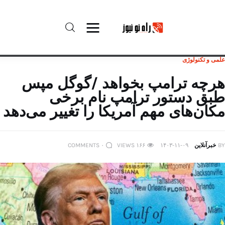
علمی و تکنولوژی
راه نو نیوز
هرچه ترامپ بخواهد /گوگل مپس
طبق دستور ترامپ نام برخی
درباره راه‌ نو نیوز
مکان‌های مهم آمریکا را تغییر می‌دهد
ارتباط با راه‌ نو نیوز
BY
خبرآنلاین
۱۴۰۳-۱۱-۰۹
۱۶۶
VIEWS
۰
COMMENTS
حفظ حریم شخصی
قوانین بازنشر
تبلیغات راه نو نیوز
آوین دیلی