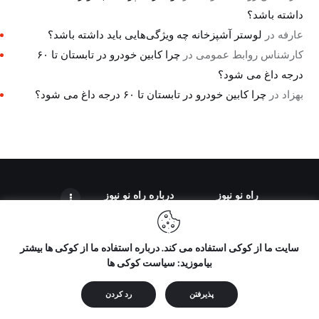
داشته باشد؟
عارفه
در
لوستر آشپزخانه چه ویژگی‌هایی باید داشته باشد؟
کارشناس روابط عمومی
در
چرا کابین خودرو در تابستان تا ۶۰
درجه داغ می شود؟
بهزاد
در
چرا کابین خودرو در تابستان تا ۶۰ درجه داغ می شود؟
راه نو نیوز
درباره راه‌ نو نیوز
سایت ما از کوکی استفاده می کند. درباره استفاده ما از کوکی ها بیشتر
بیاموزید: سیاست کوکی ها
تمامی حقوق مطالب برای "راه نو نیوز" محفوظ است و هرگونه کپی
برداری بدون ذکر منبع ممنوع می باشد.
پذیرفتن
رد کردن