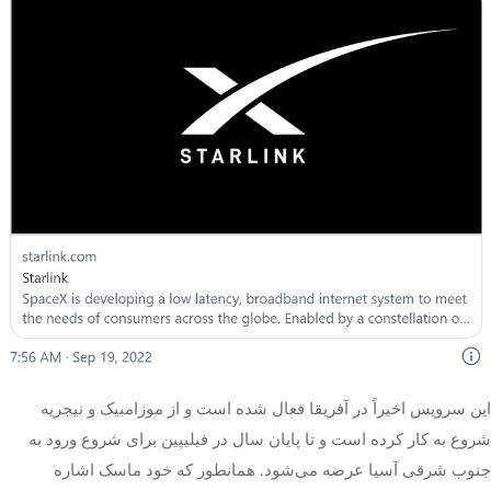
این سرویس اخیراً در آفریقا فعال شده است و از موزامبیک و نیجریه
شروع به کار کرده است و تا پایان سال در فیلیپین برای شروع ورود به
جنوب شرقی آسیا عرضه می‌شود. همانطور که خود ماسک اشاره