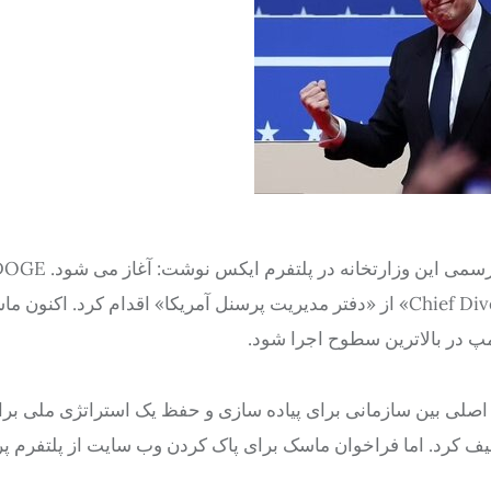
حذف وب سایت «Chief Diversity Officers Executive Council website» از «دفتر مدیریت پرسنل آمریکا» اقدام کرد. اک
 در بالاترین سطوح اجرا شود.
ه اصلی بین سازمانی برای پیاده سازی و حفظ یک استراتژی ملی برا
 سراسر دولت فدرال توصیف کرد. اما فراخوان ماسک برای پاک کردن وب سایت از پلتفرم