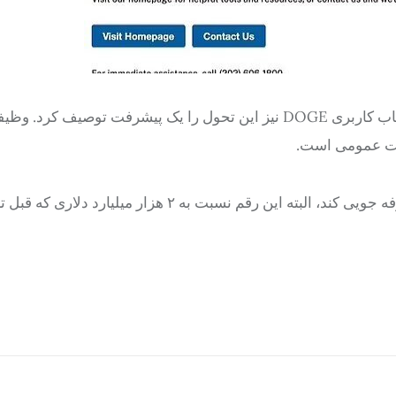
این وب سایت اکنون پیام 404 server error را نشان می دهد. حساب کاربری DOGE نیز این تحول را یک پیشرفت توصیف کر
مات عمومی است.
ماسک مدعی شده می تواند تا یک هزار میلیارد دلار در هزینه ها صرفه جویی کند، البته این رقم نسبت به ۲ هزار می