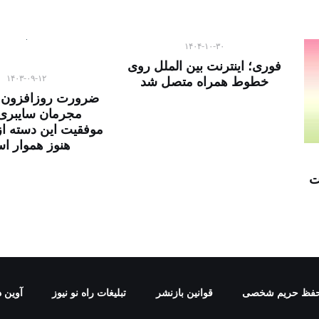
۱۴۰۴-۱۰-۳۰
فوری؛ اینترنت بین الملل روی
۱۴۰۳-۰۹-۱۲
خطوط همراه متصل شد
ضرورت روزافزون مق
مجرمان سایبری/
موفقیت این دسته ا
هنوز هموار ا
ت
فظ حریم شخصی
قوانین بازنشر
تبلیغات راه نو نیوز
آوین د