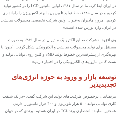
در ایران ایفا کرد. ما در سال
۱۳۸۱
، اولین مانیتور
LCD
را در کشور تولید
تک کده
کردیم و در سال
۱۳۸۵
، خط تولید تلویزیون با برند اکس‌ویژن را راه‌اندازی
کردیم. امروز، مادیران به‌عنوان اولین شرکت تخصصی محصولات نمایشی
پایگاه خبری آبان
در ایران، وارد بورس شده است.»
خرید موتور ایمپلنت
وی افزود: «شرکت صنایع الکترونیک مادیران در سال
۱۳۸۹
به صورت
مستقل برای تولید محصولات نمایشی و الکترونیکی شکل گرفت. اکنون با
بهره‌گیری از پیشرفته‌ترین خطوط تولید
SMD
و کلین روم، توانایی تولید و
تست کامل ماژول‌های الکترونیکی را در اختیار داریم.»
توسعه بازار و ورود به حوزه انرژی‌های
تجدیدپذیر
مرتضاییان درخصوص ظرفیت‌های تولید این شرکت گفت: «در یک شیفت
کاری توانایی تولید
۵۰۰
هزار تلویزیون و
۴۰۰
هزار مانیتور را داریم.
همچنین نماینده انحصاری برند
TCL
در ایران هستیم، برندی که در جهان