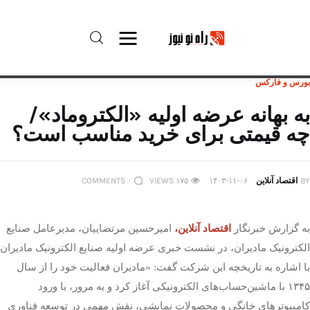
بورس و فارکس
راه نو نیوز
به بهانه عرضه اولیه «الکتروماد»/
چه قیمتی برای خرید مناسب است؟
درباره راه‌ نو نیوز
ارتباط با راه‌ نو نیوز
BY
اقتصاد آنلاین
۱۴۰۳-۱۱-۰۶
۱۷۵
VIEWS
۰
COMMENTS
حفظ حریم شخصی
به گزارش خبرنگار
اقتصاد آنلاین،
امیرحسین مرتضاییان، مدیرعامل صنایع
قوانین بازنشر
الکترونیک مادیران، در نشست خبری عرضه اولیه صنایع الکترونیک مادیران
با اشاره به تاریخچه این شرکت گفت: «مادیران فعالیت خود را از سال
تبلیغات راه نو نیوز
۱۳۴۵
با ماشین‌حساب‌های الکترونیکی آغاز کرد و به مرور، با ورود
کامپیوترهای خانگی و محصولات نمایشی، نقش مهمی در توسعه فناوری
آوین دیلی