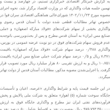
به گزارش خبرنگار اقتصادی خبرگزاری تسنیم، در چهارصد و بیست و
نهمین جلسه هیات واگذاری که در وزارت اقتصاد برگزار شد، نحوه اجرای
تک کده
مصوبه مورخ ۱۴۰۲/۱۱/۲۳ شورای‌عالی هماهنگی اقتصادی سران قوا در
خصوص تهاتر مطالبات قطعی شده دولت با آستان قدس رضوی و
پایگاه خبری آبان
واگذاری بخشی از سهام شرکت‌های «فولاد مبارکه اصفهان» و «ملی
صنایع مس ایران» به آستان قدس مطرح و پس از بحث‌وبررسی باتوجه‌به
خرید موتور ایمپلنت
عدم فروش سهام شرکت‌های فوق در دو نوبت عرضه عمومی در بورس،
واگذاری ۰/۴۸۸ درصد سهام شرکت «فولاد مبارکه اصفهان» باقیمت
۷،۳۷۱ ریال و ۰/۵ درصد سهام شرکت «ملی صنایع مس ایران» باقیمت
۱۰،۷۵۱ ریال و به ارزش تقریبی ۸۰ هزار میلیارد ریال مورد تصویب قرار
گرفت. با اجرایی‌شدن مصوبه مذکور، مطالبات آستان قدس از دولت تهاتر
میگردد.
در این جلسه قیمت پایه و شرایط واگذاری «عرصه، اعیان و تأسیسات
جایگاه سوخت شماره (۵) اهواز» متعلق به شرکت ملی پالایش و پخش
فرآورده‌های نفتی ایران نیز مطرح و واگذاری جایگاه فوق به ارزش
۹۷۵,۷۹۳,۳۵۰,۰۰۰ ریال به‌صورت نقد و اقساط شامل ۵۰ درصد نقد و