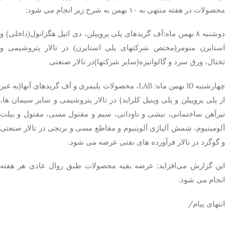
محصولات در هفته منتهی به ۱۰ بهمن به شرح زیر انجام می شود:
تک کده
دوشنبه ۸ بهمن ماه:آف گریدهای پلی پروپیلن، دی اتیل هگزانول(داخلی) و
استایرن منومر(مختص شرکتهای پلی استایرن) در تالار پتروشیمی و
پایگاه خبری آبان
تختال، ورق سرد و گالوانیزه(سایر شرکتها)در تالار صنعتی
خرید موتور ایمپلنت
چهارشنبه 10 بهمن ماه: LAB، محصولات پلیمری و آف گریدهای آنها(به غیر
از پلی پروپیلن و پلی وینیل کلراید) در تالار پتروشیمی و سایر سیمان ها،
تیرآهن ساختمانی، نبشی و ناودانی، سیم و مفتول مسی، مفتول و بیلت
آلومینیوم، شمش آلیاژی آلوینیوم و مقاطع مسی و برنجی در تالار صنعتی
و گوگرد در تالار فرآورده های نفتی عرضه می شود.
این گزارش می‌افزاید: عرضه بقیه محصولات طبق روال عادی هر هفته
انجام می شود.
انتهای پیام/