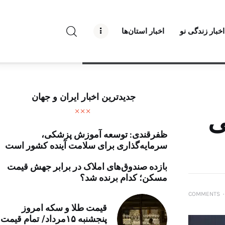
راه نو نیوز
اخبار زندگی نو
اخبار استان‌ها
درباره راه‌ نو نیوز
ارتباط با راه‌ نو نیوز
حفظ حریم شخصی
جدیدترین اخبار ایران و جهان
قوانین بازنشر
ی
ظفرقندی: توسعه آموزش پزشکی،
تبلیغات راه نو نیوز
سرمایه‌گذاری برای سلامت آینده کشور است
آوین دیلی
بازده صندوق‌های املاک در برابر جهش قیمت
مسکن؛ کدام برنده شد؟
تک کده
COMMENTS
۰
قیمت طلا و سکه امروز
پایگاه خبری آبان
پنجشنبه ۱۵مرداد/ تمام قیمت