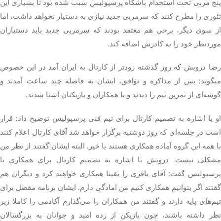
پنج مربی تحت استخدام باشگاه پرسپولیس سبب شده بود تا بسیاری این
تئوری را مطرح کنند که سرمربی جدید نیازی به دستیار نخواهد داشت، اما
از سوی دیگر، برخی هم معتقد بودند که سرمربی جدید باید دستیاران
موردنظر خود را به کادرش اضافه کند.
رضا درویش که روز گذشته زودتر از کارتال به ایران آمد در این خصوص
میگوید: پس از مذاکره و توافق، ایشان به فاصله چند ساعت آمدند و
گوشه‌ای از تمرین تیم را دیدند و با همکاران و بازیکنان آشنا شدند.
او با اشاره به تصمیم کارتال برای تیم فنی پرسپولیس توضیح داد: قرار
است در جلسه‌ای که روز دوشنبه برگزار خواهد شد آقای کارتال اعلام کنند
با همه این گروه آماده همکاری هستند یا خیر. البته ایشان گفتند از نظر من
مشکلی نیست. درویش با اشاره به تصمیم کارتال برای همکاری با
پرسپولیس گفت: آقای باقری را یقینا همکاری خواهند کرد و دیگران هم
گفتند اگر بتوانیم همکاری کنیم من امادگی دارم. ایشان برنامه مفصل برای
تیم‌های پایه دارند و گفتند من همکاران را می‌گذارم آکادمی را کاملا زیر
نظر داشته باشند، چون بازیکن از رده امید و جوانان به بزرگسالان