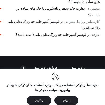
های ساده در چیست؟
محسن
در
تفاوت جک سقفی تلسکوپی با جک های ساده در
چیست؟
کارشناس روابط عمومی
در
لوستر آشپزخانه چه ویژگی‌هایی باید
داشته باشد؟
عارفه
در
لوستر آشپزخانه چه ویژگی‌هایی باید داشته باشد؟
راه نو نیوز
درباره راه‌ نو نیوز
سایت ما از کوکی استفاده می کند. درباره استفاده ما از کوکی ها بیشتر
بیاموزید: سیاست کوکی ها
تمامی حقوق مطالب برای "راه نو نیوز" محفوظ است و هرگونه کپی
برداری بدون ذکر منبع ممنوع می باشد.
پذیرفتن
رد کردن