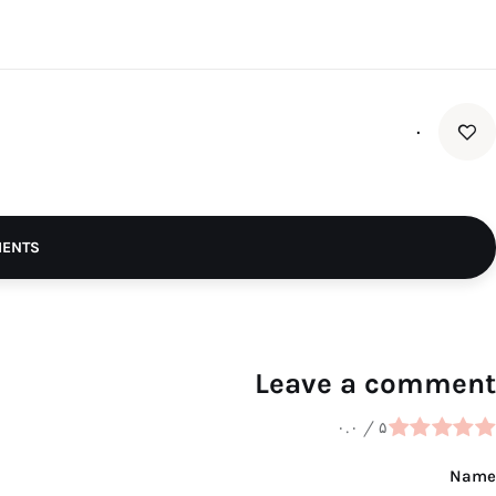
۰
MENTS
Leave a comment
۰.۰
/
۵
Name