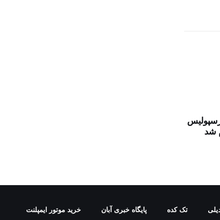
پرسپولیس
م شد
یلی
تک کده
پایگاه خبری آبان
خرید موتور ایمپلنت