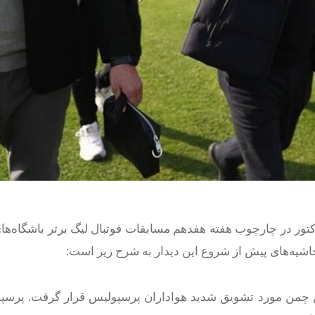
اکتور در چارچوب هفته هفدهم مسابقات فوتبال لیگ برتر باشگاه‌ها
ن چمن مورد تشویق شدید هواداران پرسپولیس قرار گرفت. پرسپ