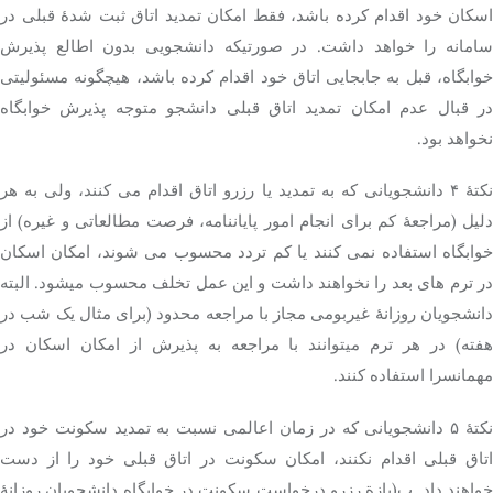
اسکان خود اقدام کرده باشد، فقط امکان تمدید اتاق ثبت شدۀ قبلی در
سامانه را خواهد داشت. در صورتیکه دانشجویی بدون اطالع پذیرش
خوابگاه، قبل به جابجایی اتاق خود اقدام کرده باشد، هیچگونه مسئولیتی
در قبال عدم امکان تمدید اتاق قبلی دانشجو متوجه پذیرش خوابگاه
نخواهد بود.
نکتۀ ۴ دانشجویانی که به تمدید یا رزرو اتاق اقدام می کنند، ولی به هر
دلیل (مراجعۀ کم برای انجام امور پایاننامه، فرصت مطالعاتی و غیره) از
خوابگاه استفاده نمی کنند یا کم تردد محسوب می شوند، امکان اسکان
در ترم های بعد را نخواهند داشت و این عمل تخلف محسوب میشود. البته
دانشجویان روزانۀ غیربومی مجاز با مراجعه محدود (برای مثال یک شب در
هفته) در هر ترم میتوانند با مراجعه به پذیرش از امکان اسکان در
مهمانسرا استفاده کنند.
نکتۀ ۵ دانشجویانی که در زمان اعالمی نسبت به تمدید سکونت خود در
اتاق قبلی اقدام نکنند، امکان سکونت در اتاق قبلی خود را از دست
خواهند داد. ب(بازة رزرو درخواست سکونت در خوابگاه دانشجویان روزانۀ