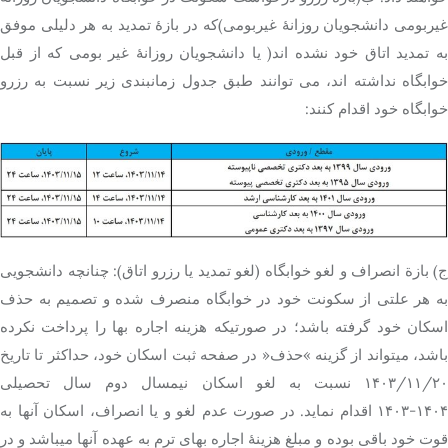
غیربومی دانشجویان روزانۀ غیربومی)که در بازۀ تمدید به هر دلیلی موفق
به تمدید اتاق خود نشده اند( یا دانشجویان روزانۀ غیر بومی که از قبل
خوابگاه نداشته اند، می توانند طبق جدول زمانبندی زیر نسبت به رزرو
خوابگاه خود اقدام کنند:
ج) بازة انصراف و لغو خوابگاه (لغو تمدید یا رزرو اتاق): چنانچه دانشجویی
به هر علتی از سکونت خود در خوابگاه منصرف شده و تصمیم به حذف
اسکان خود گرفته باشد؛ در صورتیکه هزینه اجاره بها را پرداخت نکرده
باشد، میتواند از گزینه »حذف« در صفحه ثبت اسکان خود، حداکثر تا تاریخ
۱۴۰۳/۱۱/۲۰ نسبت به لغو اسکان نیمسال دوم سال تحصیلی
۱۴۰۴-۱۴۰۳ اقدام نماید. در صورت عدم لغو و یا انصراف، اسکان آنها به
قوت خود باقی بوده و مبلغ هزینۀ اجاره بهای ترم به عهده آنها میباشد و در