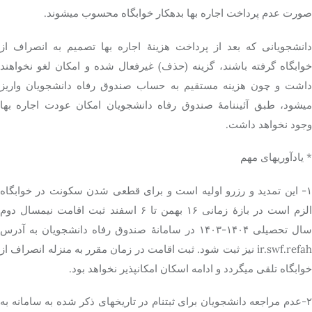
صورت عدم پرداخت اجاره بها بدهکار خوابگاه محسوب میشوند.
دانشجویانی که بعد از پرداخت هزینۀ اجاره بها تصمیم به انصراف از
خوابگاه گرفته باشند، گزینه (حذف) غیرفعال شده و امکان لغو نخواهند
داشت و چون هزینه مستقیم به حساب صندوق رفاه دانشجویان واریز
میشود، طبق آئیننامۀ صندوق رفاه دانشجویان امکان عودت اجاره بها
وجود نخواهد داشت.
* یادآوریهای مهم
۱- این تمدید و رزرو اولیه است و برای قطعی شدن سکونت در خوابگاه
الزم است در بازۀ زمانی ۱۶ بهمن تا ۶ اسفند ثبت اقامت نیمسال دوم
سال تحصیلی ۱۴۰۴-۱۴۰۳ در سامانۀ صندوق رفاه دانشجویان به آدرس
ir.swf.refah نیز ثبت شود. ثبت اقامت در زمان مقرر به منزله انصراف از
خوابگاه تلقی میگردد و ادامه اسکان امکانپذیر نخواهد بود.
۲-عدم مراجعه دانشجویان برای ثبتنام در تاریخهای ذکر شده به سامانه به