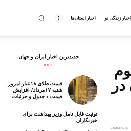
راه نو نیوز
اخبار زندگی نو
اخبار استان‌ها
درباره راه‌ نو نیوز
ارتباط با راه‌ نو نیوز
حفظ حریم شخصی
جدیدترین اخبار ایران و جهان
قوانین بازنشر
وم
تبلیغات راه نو نیوز
ن در
قیمت طلای ۱۸عیار امروز
شنبه ۱۷مرداد/ افزایش
آوین دیلی
قیمت + جدول و جزئیات
تک کده
توئیت قابل تامل وزیر بهداشت برای
خبرنگاران
پایگاه خبری آبان
COMMENTS
۰