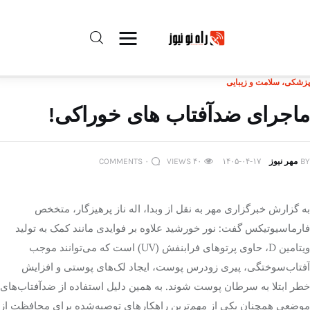
پزشکی، سلامت و زیبایی
راه نو نیوز
ماجرای ضدآفتاب های خوراکی!
درباره راه‌ نو نیوز
BY
مهر نیوز
۱۴۰۵-۰۴-۱۷
۴۰
VIEWS
۰
COMMENTS
ارتباط با راه‌ نو نیوز
حفظ حریم شخصی
به گزارش خبرگزاری مهر به نقل از وبدا، اله ناز پرهیزگار، متخخص
فارماسیوتیکس گفت: نور خورشید علاوه بر فوایدی مانند کمک به تولید
قوانین بازنشر
ویتامین D، حاوی پرتوهای فرابنفش (UV) است که می‌توانند موجب
آفتاب‌سوختگی، پیری زودرس پوست، ایجاد لک‌های پوستی و افزایش
تبلیغات راه نو نیوز
خطر ابتلا به سرطان پوست شوند. به همین دلیل استفاده از ضدآفتاب‌های
موضعی همچنان یکی از مهم‌ترین راهکارهای توصیه‌شده برای محافظت از
آوین دیلی