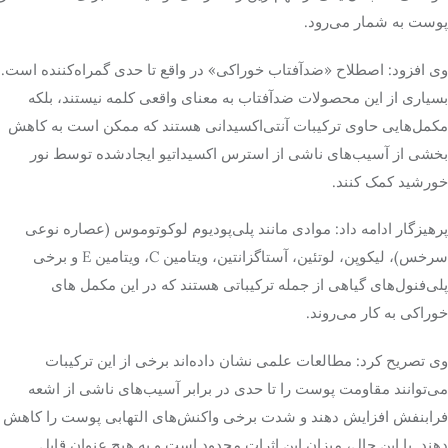
پوست به شمار می‌رود.
تک کده
وی افزود: اصطلاح «ضدآفتاب خوراکی» در واقع تا حدی گمراه‌کننده است.
بسیاری از این محصولات ضدآفتاب به معنای واقعی کلمه نیستند، بلکه
پایگاه خبری آبان
مکمل‌هایی حاوی ترکیبات آنتی‌اکسیدانی هستند که ممکن است به کاهش
خرید موتور ایمپلنت
بخشی از آسیب‌های ناشی از استرس اکسیداتیو ایجادشده توسط نور
خورشید کمک کنند.
پرهیزگار ادامه داد: موادی مانند پلی‌پودیوم لوکوتوموس (عصاره نوعی
سرخس)، لیکوپن، لوتئین، آستاگزانتین، ویتامین C، ویتامین E و برخی
پلی‌فنول‌های گیاهی از جمله ترکیباتی هستند که در این مکمل های
خوراکی به کار می‌روند.
وی تصریح کرد: مطالعات علمی نشان داده‌اند برخی از این ترکیبات
می‌توانند مقاومت پوست را تا حدی در برابر آسیب‌های ناشی از اشعه
فرابنفش افزایش دهند و شدت برخی واکنش‌های التهابی پوست را کاهش
دهند. با این حال، میزان این اثرات محدود است و به هیچ عنوان قابل