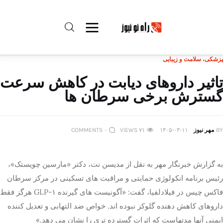
پزشکی، سلامت و زیبایی
راه نو نیوز
تاثیر داروهای دیابت در کاهش سرعت
گسترش برخی سرطان ها
درباره راه‌ نو نیوز
ارتباط با راه‌ نو نیوز
BY
مهر نیوز
۱۴۰۵-۰۳-۱۱
۷۱
VIEWS
۰
COMMENTS
حفظ حریم شخصی
به گزارش خبرنگار مهر به نقل از مدیسن نت، دکتر «مارسین چویستک»،
قوانین بازنشر
رئیس برنامه انکولوژی حمایتی و مراقبت های تسکینی در مرکز سرطان
فاکس چیس در فیلادلفیا، گفت: «آگونیست های گیرنده GLP-۱ هرگز فقط
تبلیغات راه نو نیوز
داروهای کاهش دهنده گلوکز نبوده اند. خواص ضد التهابی و تعدیل کننده
ایمنی آنها مدتهاست که اثرات گسترده تری را نشان می دهد.»
آوین دیلی