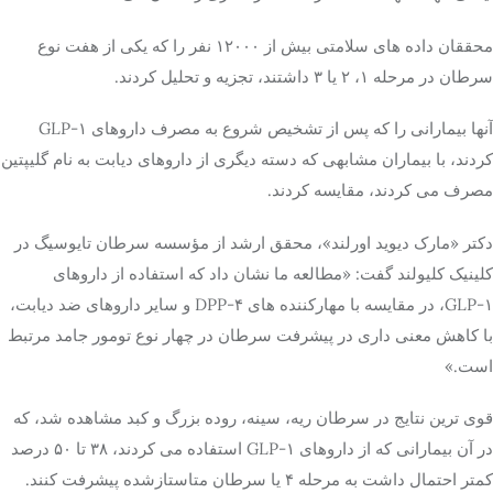
محققان داده های سلامتی بیش از ۱۲۰۰۰ نفر را که یکی از هفت نوع
تک کده
سرطان در مرحله ۱، ۲ یا ۳ داشتند، تجزیه و تحلیل کردند.
پایگاه خبری آبان
آنها بیمارانی را که پس از تشخیص شروع به مصرف داروهای GLP-۱
کردند، با بیماران مشابهی که دسته دیگری از داروهای دیابت به نام گلیپتین
خرید موتور ایمپلنت
مصرف می کردند، مقایسه کردند.
دکتر «مارک دیوید اورلند»، محقق ارشد از مؤسسه سرطان تایوسیگ در
کلینیک کلیولند گفت: «مطالعه ما نشان داد که استفاده از داروهای
GLP-۱، در مقایسه با مهارکننده های DPP-۴ و سایر داروهای ضد دیابت،
با کاهش معنی داری در پیشرفت سرطان در چهار نوع تومور جامد مرتبط
است.»
قوی ترین نتایج در سرطان ریه، سینه، روده بزرگ و کبد مشاهده شد، که
در آن بیمارانی که از داروهای GLP-۱ استفاده می کردند، ۳۸ تا ۵۰ درصد
کمتر احتمال داشت به مرحله ۴ یا سرطان متاستازشده پیشرفت کنند.