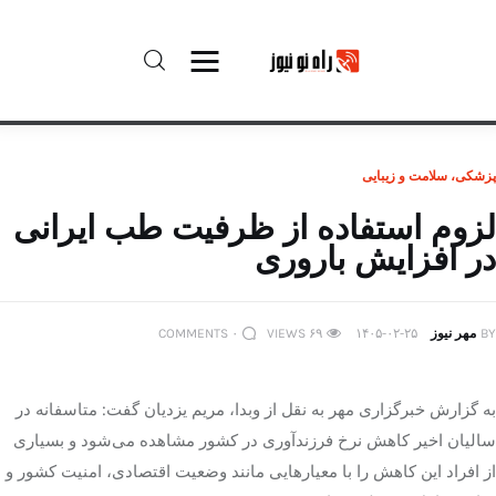
راه نو نیوز
پزشکی، سلامت و زیبایی
درباره راه‌ نو نیوز
لزوم استفاده از ظرفیت طب ایرانی
در افزایش باروری
ارتباط با راه‌ نو نیوز
حفظ حریم شخصی
BY
مهر نیوز
۱۴۰۵-۰۲-۲۵
۶۹
VIEWS
۰
COMMENTS
قوانین بازنشر
به گزارش خبرگزاری مهر به نقل از وبدا، مریم یزدیان گفت: متاسفانه در
تبلیغات راه نو نیوز
سالیان اخیر کاهش نرخ فرزندآوری در کشور مشاهده می‌شود و بسیاری
از افراد این کاهش را با معیارهایی مانند وضعیت اقتصادی، امنیت کشور و
آوین دیلی