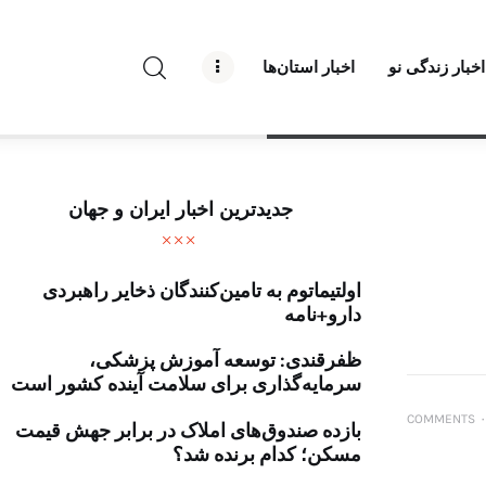
راه نو نیوز
اخبار زندگی نو
اخبار استان‌ها
درباره راه‌ نو نیوز
ارتباط با راه‌ نو نیوز
حفظ حریم شخصی
جدیدترین اخبار ایران و جهان
قوانین بازنشر
اولتیماتوم به تامین‌کنندگان ذخایر راهبردی
تبلیغات راه نو نیوز
دارو+نامه
آوین دیلی
ظفرقندی: توسعه آموزش پزشکی،
سرمایه‌گذاری برای سلامت آینده کشور است
تک کده
COMMENTS
۰
بازده صندوق‌های املاک در برابر جهش قیمت
مسکن؛ کدام برنده شد؟
پایگاه خبری آبان