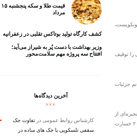
قیمت طلا و سکه پنجشنبه ۱۵
مرداد
یونکویست،
کشف کارگاه تولید بوتاکس تقلبی در زعفرانیه
وزیر بهداشت با دست پُر به شیراز می‌آید؛
افتتاح سه پروژه مهم سلامت‌محور
 را توقیف
نم جزئیات
آخرین دیدگاه‌ها
یره‌ای از
کارشناس روابط عمومی
در
تفاوت جک
حوادثی صورت گرفته است که در جریان آنها کابل‌های برق، مخابرات و خطوط لوله گاز در پی حمله روسیه به اوکراین در فوریه ۲۰۲۲ خسارت
سقفی تلسکوپی با جک های ساده در