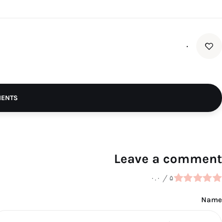
۰
MENTS
Leave a comment
۰.۰
/
۵
Name