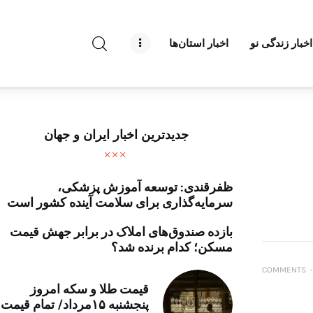
راه نو نیوز
اخبار زندگی نو
اخبار استان‌ها
درباره راه‌ نو نیوز
ارتباط با راه‌ نو نیوز
حفظ حریم شخصی
جدیدترین اخبار ایران و جهان
قوانین بازنشر
ظفرقندی: توسعه آموزش پزشکی،
تبلیغات راه نو نیوز
سرمایه‌گذاری برای سلامت آینده کشور است
آوین دیلی
بازده صندوق‌های املاک در برابر جهش قیمت
مسکن؛ کدام برنده شد؟
تک کده
COMMENTS
۰
قیمت طلا و سکه امروز
پایگاه خبری آبان
پنجشنبه ۱۵مرداد/ تمام قیمت