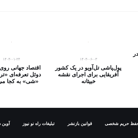
ر
۱۴۰۴-۰۱-۲۴
۱۴۰۴-۰۶-۰۳
پول‌پاشی تل‌آویو در یک کشور
اقتصاد جهانی روی ل
آفریقایی برای اجرای نقشه
دوئل تعرفه‌ای «ت
خبیثانه
«شی» به کجا می
فظ حریم شخصی
قوانین بازنشر
تبلیغات راه نو نیوز
آوین د