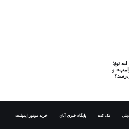
به تیغ؛
رامپ» و
‌رسد؟
یلی
تک کده
پایگاه خبری آبان
خرید موتور ایمپلنت