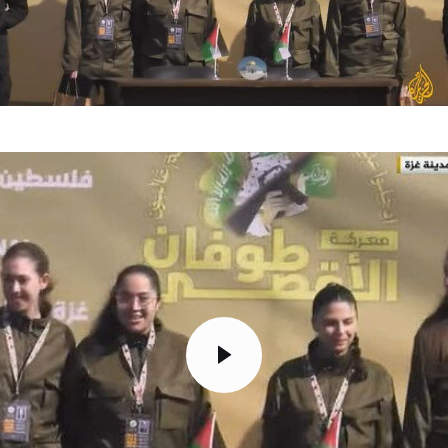
تک کده
پایگاه خبری آبان
خرید موتور ایمپلنت
مایشگر
یدیو