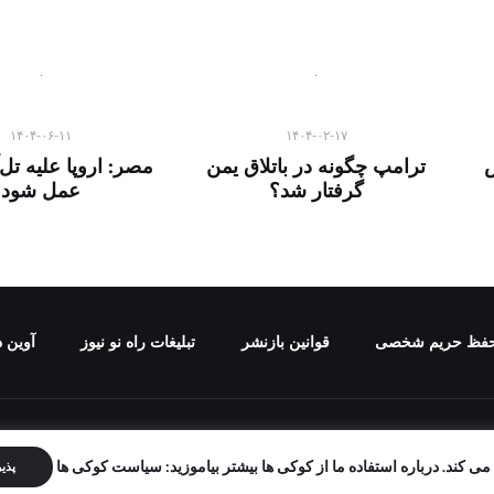
۱۴۰۴-۰۶-۱۱
۱۴۰۴-۰۲-۱۷
ش
ترامپ چگونه در باتلاق یمن
مصر: اروپا علیه تل‌آ
گرفتار شد؟
عمل شود
فظ حریم شخصی
قوانین بازنشر
تبلیغات راه نو نیوز
آوین د
برای "راه نو نیوز" محفوظ است و هرگونه کپی برداری بدون ذکر منب
ی کند. درباره استفاده ما از کوکی ها بیشتر بیاموزید: سیاست کوکی ها
پذی